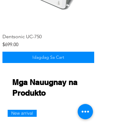
Dentsonic UC-750
Presyo
$699.00
Idagdag Sa Cart
Mga Nauugnay na
Produkto
New arrival
New Arriaval