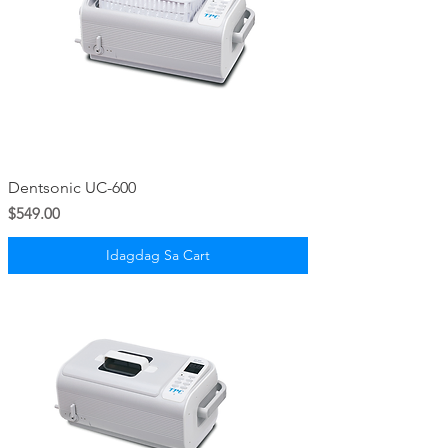
Dentsonic UC-600
Presyo
$549.00
Idagdag Sa Cart